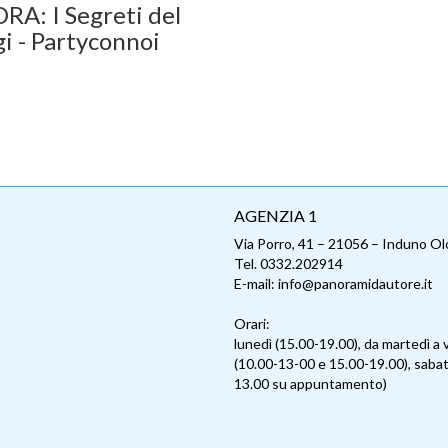
A: I Segreti del
i - Partyconnoi
AGENZIA 1
Via Porro, 41 – 21056 – Induno O
Tel. 0332.202914
E-mail: info@panoramidautore.it
Orari:
lunedì (15.00-19.00), da martedì a 
(10.00-13-00 e 15.00-19.00), sabat
13.00 su appuntamento)