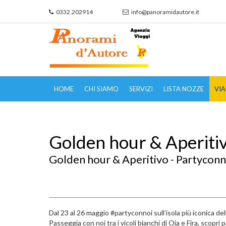
0332.202914
info@panoramidautore.it
HOME
CHI SIAMO
SERVIZI
LISTA NOZZE
VIA
Golden hour & Aperit
Golden hour & Aperitivo - Partyco
Dal 23 al 26 maggio #partyconnoi sull’isola più iconica del
Passeggia con noi tra i vicoli bianchi di Oia e Fira, scop