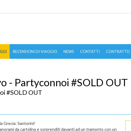
GGI
RECENSIONI DI VIAGGIO
NEWS
CONTATTI
CONTRATTO
ivo - Partyconnoi #SOLD OUT
nnoi #SOLD OUT
la Grecia: Santorini!
ri panorami da cartolina e sorprenditi davanti ad un tramonto con un